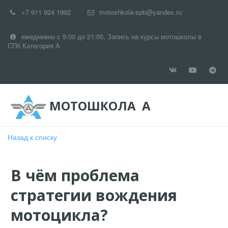
+7 911 924 1992
motoshkola-spb@yandex.ru
ежедневно с 9:00 до 21:00
,
Запись на курсы мотошколы в
СПб Категория А
МОТОШКОЛА А
Назад к списку
В чём проблема
стратегии вождения
мотоцикла?